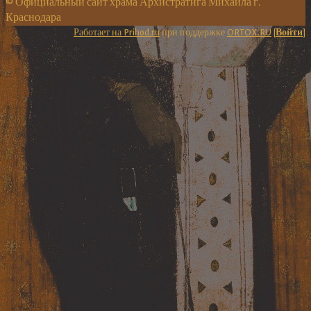
© Официальный сайт храма Архистратига Михаила г.
Краснодара
Работает на Prihod.ru
при поддержке
ORTOX.RU
[
Войти
]