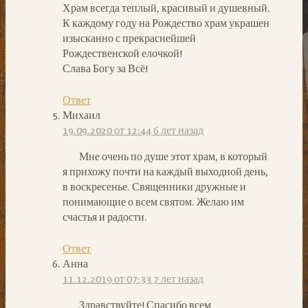
Храм всегда теплый, красивый и душевный.
К каждому году на Рождество храм украшен
изысканно с прекраснейшей
Рождественской елочкой!
Слава Богу за Всё!
Ответ
Михаил
19.09.2020 от 12:44
6 лет назад
Мне очень по душе этот храм, в который
я прихожу почти на каждый выходной день,
в воскресенье. Священники дружные и
понимающие о всем святом. Желаю им
счастья и радости.
Ответ
Анна
11.12.2019 от 07:33
7 лет назад
Здравствуйте! Спасибо всем