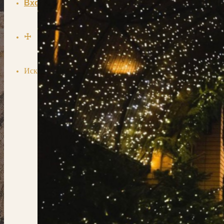
Вход
☩
Искать для:
Поиск