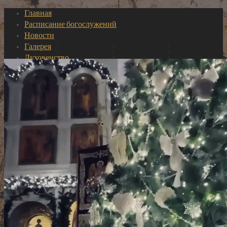
Главная
Расписание богослужений
Новости
Галерея
Духовенство
Разъяснение богослужения [pdf]
О храме
Пожертвование на храм
Молитвы о наших воинах
☩ Первые шаги в храме
Сомневающемуся
☩ Таинства
Крещение
Миропомазание
Исповедь
Причастие
Брак
Соборование
☩ Священство
Как стать священником?