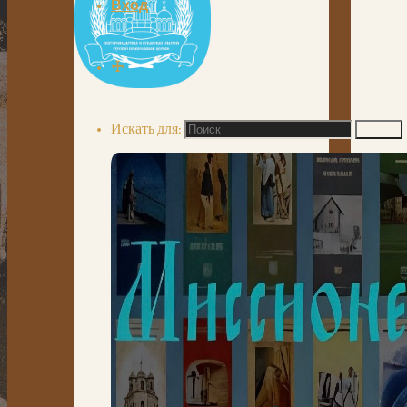
Вход
☩
Искать для:
Поиск