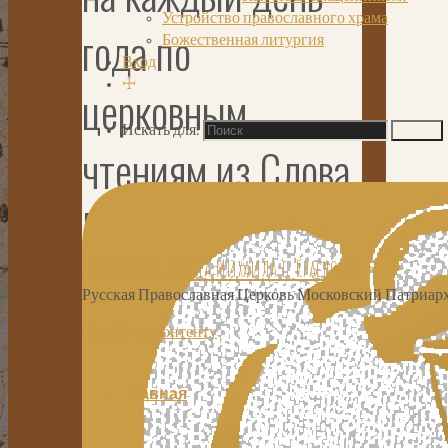
Устройство православного храма
года по
Божественная литургия
Вход
☩
церковным
Искать для:
Поиск
чтениям из Слова
Божия"
Храм Архистратига Михаила г. Краснодар
Русская Православная Церковь Московский Патриарх
Суббота
Перейти к контенту
(Рим. 15, 30–33;
Главная
Мф.17:24–18:4)